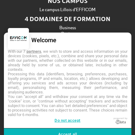
NOS CAMPUS
Le campus Lillois d’EFFICOM
4 DOMAINES DE FORMATION
Business
Design
Welcome
Informatique
Ressources Humaines
With our 7
partners
, we wish to store and access information on your
Établissement d'Enseignement Supérieur Privé Technique
devices (cookies, pixels, etc.), combine and share your personal data
with our partners, whether collected on this website or in our emails,
Dernière mise à jour : Mai 2026
already held by some of us, or obtained later, including in other
contexts.
Processing this data (identifiers, browsing, preferences, purchases,
loyalty programs, IP and emails, location, etc.) allows developing and
offering you services and ads across your devices (including by
email), personalising them, measuring their performance, and
analysing audiences.
You can "accept all" and withdraw your consent at any time via the
"cookie" icon, or "continue without accepting" trackers and activities
subject to consent. You can also "set detailed preferences" and object
to processing activities not subject to consent. These choices remain
valid for 6 months.
powered by
Do not accept
Accueil
Mentions légales
Contact
Accept all