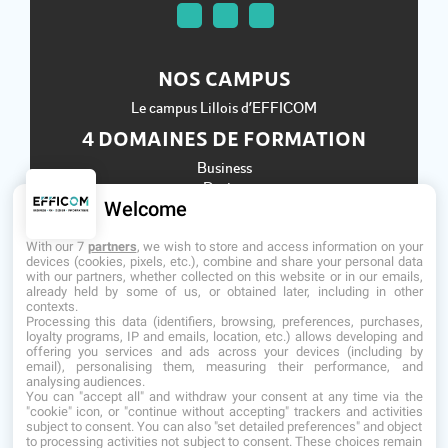
NOS CAMPUS
Le campus Lillois d’EFFICOM
4 DOMAINES DE FORMATION
Business
Design
Welcome
Informatique
Ressources Humaines
With our 7
partners
, we wish to store and access information on your
Établissement d'Enseignement Supérieur Privé Technique
devices (cookies, pixels, etc.), combine and share your personal data
with our partners, whether collected on this website or in our emails,
Dernière mise à jour : Mai 2026
already held by some of us, or obtained later, including in other
contexts.
Processing this data (identifiers, browsing, preferences, purchases,
loyalty programs, IP and emails, location, etc.) allows developing and
offering you services and ads across your devices (including by
email), personalising them, measuring their performance, and
analysing audiences.
You can "accept all" and withdraw your consent at any time via the
"cookie" icon, or "continue without accepting" trackers and activities
subject to consent. You can also "set detailed preferences" and object
to processing activities not subject to consent. These choices remain