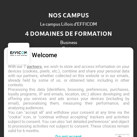
NOS CAMPUS
Le campus Lillois d’EFFICOM
4 DOMAINES DE FORMATION
Business
Design
Welcome
Informatique
Ressources Humaines
With our 7
partners
, we wish to store and access information on your
Établissement d'Enseignement Supérieur Privé Technique
devices (cookies, pixels, etc.), combine and share your personal data
with our partners, whether collected on this website or in our emails,
Dernière mise à jour : Mai 2026
already held by some of us, or obtained later, including in other
contexts.
Processing this data (identifiers, browsing, preferences, purchases,
loyalty programs, IP and emails, location, etc.) allows developing and
offering you services and ads across your devices (including by
email), personalising them, measuring their performance, and
analysing audiences.
You can "accept all" and withdraw your consent at any time via the
"cookie" icon, or "continue without accepting" trackers and activities
subject to consent. You can also "set detailed preferences" and object
to processing activities not subject to consent. These choices remain
valid for 6 months.
powered by
Do not accept