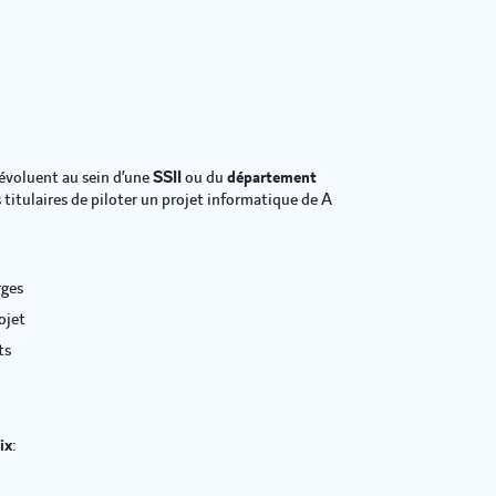
évoluent au sein d’une
SSII
ou du
département
titulaires de piloter un projet informatique de A
rges
ojet
ts
ix
: