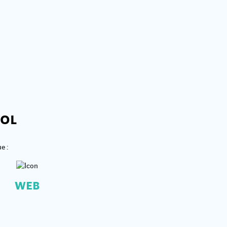
OOL
e :
WEB