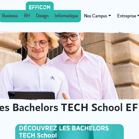
Business
RH
Design
Informatique
Nos Campus
Entreprise
les Bachelors TECH School EF