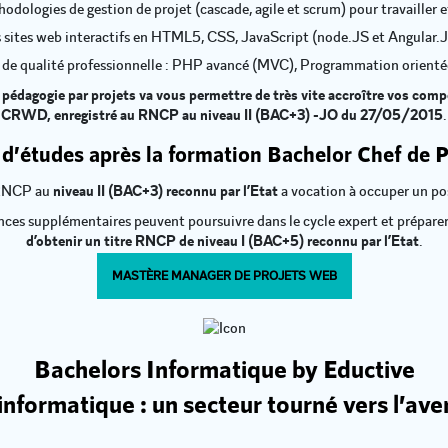
thodologies de gestion de projet (cascade, agile et scrum) pour travailler
 sites web interactifs en HTML5, CSS, JavaScript (node.JS et Angular.J
s de qualité professionnelle : PHP avancé (MVC), Programmation orient
pédagogie par projets va vous permettre de très vite accroître vos compé
CRWD, enregistré au RNCP au niveau II (BAC+3) -JO du 27/05/2015
.
 d’études après la formation Bachelor Chef de 
 RNCP au
niveau II (BAC+3) reconnu par l’Etat
a vocation à occuper un po
ces supplémentaires peuvent poursuivre dans le cycle expert et préparer
d’obtenir un titre RNCP de niveau I (BAC+5) reconnu par l’Etat
.
MASTÈRE MANAGER DE PROJETS WEB
Bachelors Informatique by Eductive
informatique : un secteur tourné vers l’ave