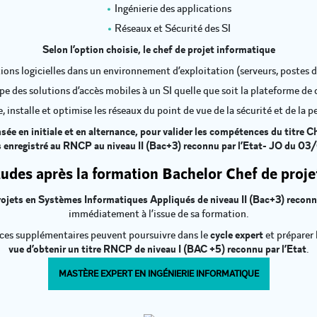
Ingénierie des applications
Réseaux et Sécurité des SI
Selon l’option choisie, le chef de projet informatique
tions logicielles dans un environnement d’exploitation (serveurs, postes d
e des solutions d’accès mobiles à un SI quelle que soit la plateforme d
, installe et optimise les réseaux du point de vue de la sécurité et de la 
ée en initiale et en alternance, pour valider les compétences du titre
 enregistré au RNCP au niveau II (Bac+3) reconnu par l’Etat- JO du 0
tudes après la formation Bachelor Chef de proje
ojets en Systèmes Informatiques Appliqués de niveau II (Bac+3) reconnu
immédiatement à l’issue de sa formation.
nces supplémentaires peuvent poursuivre dans le
cycle expert
et préparer 
vue d’obtenir un titre RNCP de niveau I (BAC +5) reconnu par l’Etat
.
MASTÈRE EXPERT EN INGÉNIERIE INFORMATIQUE