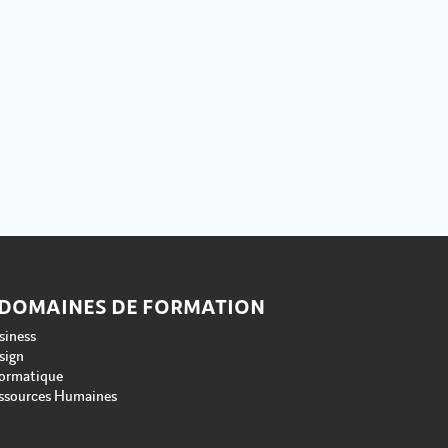
 DOMAINES DE FORMATION
siness
sign
formatique
ssources Humaines