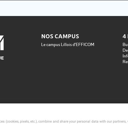
NOS CAMPUS
4
Le campus Lillois d’EFFICOM
Bu
De
In
Re
es (cookies, pixels, etc.), combine and share your personal data with our partners, 