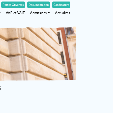
Portes Ouvertes
Documentation
Candidature
VAE et VAIT
Admissions
Actualités
s