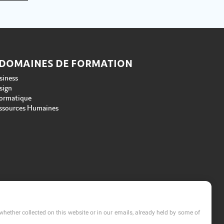
 DOMAINES DE FORMATION
siness
sign
formatique
ssources Humaines
whether collected on this website or in our emails, already held by some of