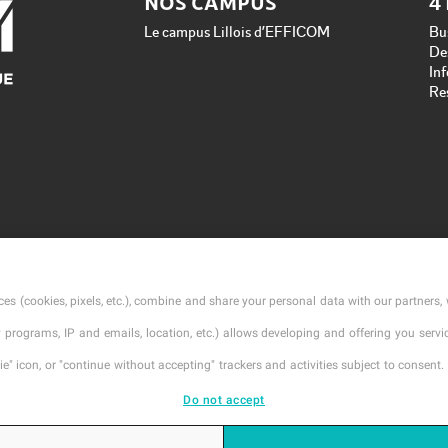
NOS CAMPUS
4
Le campus Lillois d’EFFICOM
Bu
De
In
Re
es (cookies, pixels, etc.), combine and share your personal data with our partners, 
ty programs, IP and emails, location, etc.) allows developing and offering you ser
" icon, or "continue without accepting" trackers and activities subject to consent. 
Do not accept
l
Mentions légales
Contact
Conditions Génerales d'Ins