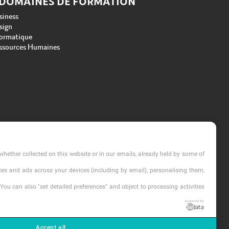
 DOMAINES DE FORMATION
siness
sign
formatique
ssources Humaines
whether collected on this website or in our emails, already held by some of
vices and ads across your devices (including by email), personalising them,
You can also "set detailed preferences" and object to processing activities
powered by
cription
Accept all