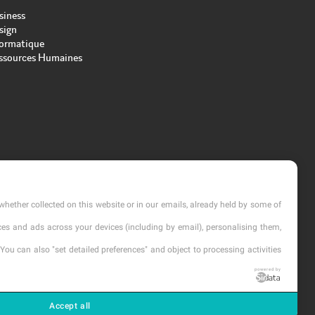
siness
sign
formatique
ssources Humaines
whether collected on this website or in our emails, already held by some of
vices and ads across your devices (including by email), personalising them,
You can also "set detailed preferences" and object to processing activities
powered by
cription
Accept all