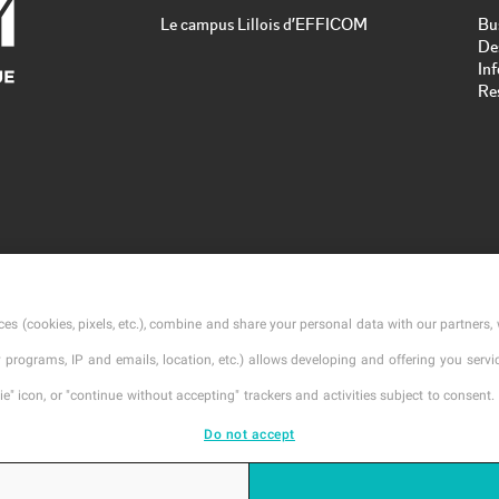
Le campus Lillois d’EFFICOM
Bu
De
In
Re
es (cookies, pixels, etc.), combine and share your personal data with our partners, 
ty programs, IP and emails, location, etc.) allows developing and offering you ser
" icon, or "continue without accepting" trackers and activities subject to consent. 
Do not accept
l
Mentions légales
Contact
Conditions Génerales d'Ins