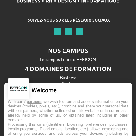
SUIVEZ-NOUS SUR LES RÉSEAUX SOCIAUX
NOS CAMPUS
Le campus Lillois d’EFFICOM
4 DOMAINES DE FORMATION
Business
Design
Welcome
Informatique
Ressources Humaines
With our 7
partners
, we wish to store and access information on your
Établissement d'Enseignement Supérieur Privé Technique
devices (cookies, pixels, etc.), combine and share your personal data
with our partners, whether collected on this website or in our emails,
Dernière mise à jour : Mai 2026
already held by some of us, or obtained later, including in other
contexts.
Processing this data (identifiers, browsing, preferences, purchases,
loyalty programs, IP and emails, location, etc.) allows developing and
offering you services and ads across your devices (including by