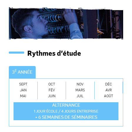
Rythmes d’étude
E
3
ANNÉE
SEPT
OCT
NOV
DÉC
JAN
FÉV
MARS
AVR
MAI
JUIN
JUIL
AOÛT
ALTERNANCE
1 JOUR ÉCOLE / 4 JOURS ENTREPRISE
+ 6 SEMAINES DE SÉMINAIRES