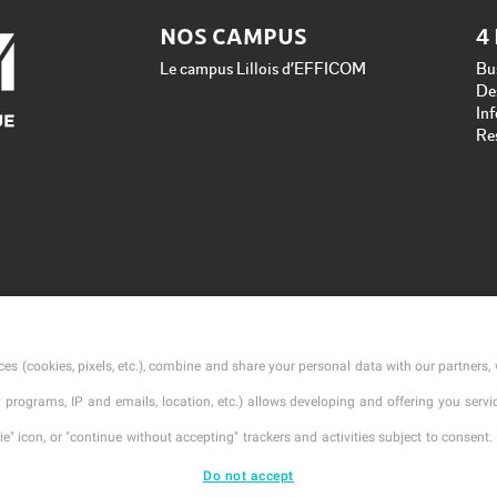
NOS CAMPUS
4
Le campus Lillois d’EFFICOM
Bu
De
In
Re
es (cookies, pixels, etc.), combine and share your personal data with our partners, 
ty programs, IP and emails, location, etc.) allows developing and offering you ser
" icon, or "continue without accepting" trackers and activities subject to consent. 
Do not accept