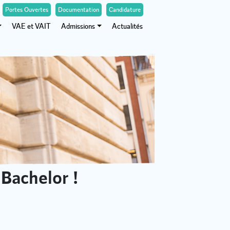
Portes Ouvertes
Documentation
Candidature
VAE et VAIT
Admissions
Actualités
Bachelor !