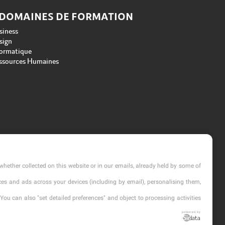
 DOMAINES DE FORMATION
siness
sign
formatique
ssources Humaines
whether collected on this website or in our emails, already held by some of
vices and ads across your devices (including by email), personalising them,
You can also "set detailed preferences" and object to processing activities
powered by