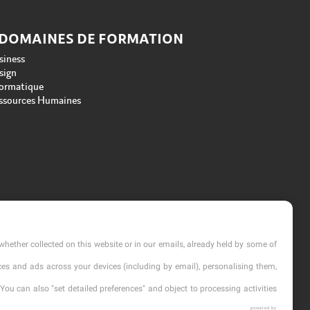
 DOMAINES DE FORMATION
siness
sign
formatique
ssources Humaines
whether collected on this website or in our emails, already held by some of
vices and ads across your devices (including by email), personalising them,
You can also "set detailed preferences" and object to processing activities
powered by