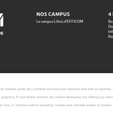
NOS CAMPUS
4
Le campus Lillois d’EFFICOM
Bu
De
In
Re
es (cookies, pixels, etc.), combine and share your personal data with our partners, 
ty programs, IP and emails, location, etc.) allows developing and offering you ser
" icon, or "continue without accepting" trackers and activities subject to consent. 