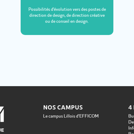
Possibilités d'évolution vers des postes de
direction de design, de direction créative
ou de conseil en design.
NOS CAMPUS
4
Le campus Lillois d’EFFICOM
Bu
De
In
Re