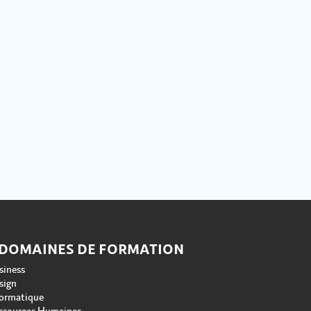
 DOMAINES DE FORMATION
siness
sign
formatique
ssources Humaines