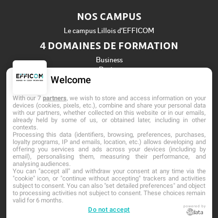
NOS CAMPUS
Le campus Lillois d’EFFICOM
4 DOMAINES DE FORMATION
Business
Design
Welcome
Informatique
Ressources Humaines
With our 7
partners
, we wish to store and access information on your
Établissement d'Enseignement Supérieur Privé Technique
devices (cookies, pixels, etc.), combine and share your personal data
with our partners, whether collected on this website or in our emails,
Dernière mise à jour : Mai 2026
already held by some of us, or obtained later, including in other
contexts.
Processing this data (identifiers, browsing, preferences, purchases,
loyalty programs, IP and emails, location, etc.) allows developing and
offering you services and ads across your devices (including by
email), personalising them, measuring their performance, and
analysing audiences.
You can "accept all" and withdraw your consent at any time via the
"cookie" icon, or "continue without accepting" trackers and activities
subject to consent. You can also "set detailed preferences" and object
to processing activities not subject to consent. These choices remain
valid for 6 months.
powered by
Do not accept
Accueil
Mentions légales
Contact