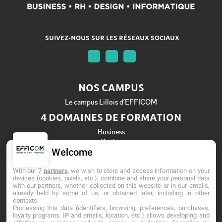
SUIVEZ-NOUS SUR LES RÉSEAUX SOCIAUX
NOS CAMPUS
Le campus Lillois d’EFFICOM
4 DOMAINES DE FORMATION
Business
Design
Welcome
Informatique
Ressources Humaines
With our 7
partners
, we wish to store and access information on your
Établissement d'Enseignement Supérieur Privé Technique
devices (cookies, pixels, etc.), combine and share your personal data
with our partners, whether collected on this website or in our emails,
Dernière mise à jour : Mai 2026
already held by some of us, or obtained later, including in other
contexts.
Processing this data (identifiers, browsing, preferences, purchases,
loyalty programs, IP and emails, location, etc.) allows developing and