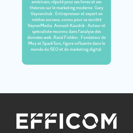
américain, réputé pour ses livres et ses
théories sur le marketing moderne. Gary
Vaynerchuk : Entrepreneur et expert en
médias sociaux, connu pour sa société
VaynerMedia. Avinash Kaushik : Auteur et
spécialiste reconnu dans l'analyse des
données web. Rand Fishkin : Fondateur de
Moz et SparkToro, figure influente dans le
monde du SEO et du marketing digital.