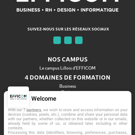
SUIVEZ-NOUS SUR LES RÉSEAUX SOCIAUX
NOS CAMPUS
Le campus Lillois d’EFFICOM
4 DOMAINES DE FORMATION
Business
Design
Welcome
Informatique
Ressources Humaines
With our 7
partners
, we wish to store and access information on your
Établissement d'Enseignement Supérieur Privé Technique
devices (cookies, pixels, etc.), combine and share your personal data
with our partners, whether collected on this website or in our emails,
Dernière mise à jour : Mai 2026
already held by some of us, or obtained later, including in other
contexts.
Processing this data (identifiers, browsing, preferences, purchases,