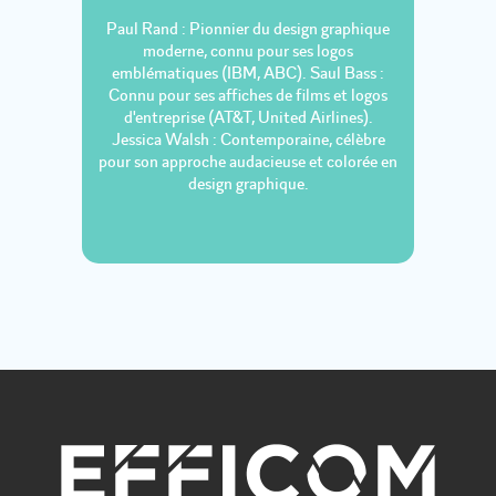
Paul Rand : Pionnier du design graphique
moderne, connu pour ses logos
emblématiques (IBM, ABC). Saul Bass :
Connu pour ses affiches de films et logos
d'entreprise (AT&T, United Airlines).
Jessica Walsh : Contemporaine, célèbre
pour son approche audacieuse et colorée en
design graphique.