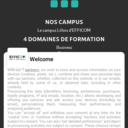
NOS CAMPUS
Le campus Lillois d’EFFICOM
4 DOMAINES DE FORMATION
Business
Design
Welcome
Informatique
Ressources Humaines
With our 7
partners
, we wish to store and access information on your
Établissement d'Enseignement Supérieur Privé Technique
devices (cookies, pixels, etc.), combine and share your personal data
with our partners, whether collected on this website or in our emails,
Dernière mise à jour : Mai 2026
already held by some of us, or obtained later, including in other
contexts.
Processing this data (identifiers, browsing, preferences, purchases,
loyalty programs, IP and emails, location, etc.) allows developing and
offering you services and ads across your devices (including by
email), personalising them, measuring their performance, and
analysing audiences.
You can "accept all" and withdraw your consent at any time via the
"cookie" icon, or "continue without accepting" trackers and activities
subject to consent. You can also "set detailed preferences" and object
to processing activities not subject to consent. These choices remain