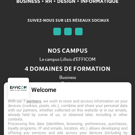
SUIVEZ-NOUS SUR LES RÉSEAUX SOCIAUX
NOS CAMPUS
Le campus Lillois d’EFFICOM
4 DOMAINES DE FORMATION
Business
Design
Welcome
Informatique
Ressources Humaines
With our 7
partners
, we wish to store and access information on your
Établissement d'Enseignement Supérieur Privé Technique
devices (cookies, pixels, etc.), combine and share your personal data
with our partners, whether collected on this website or in our emails,
Dernière mise à jour : Mai 2026
already held by some of us, or obtained later, including in other
contexts.
Processing this data (identifiers, browsing, preferences, purchases,
loyalty programs, IP and emails, location, etc.) allows developing and
offering you services and ads across your devices (including by